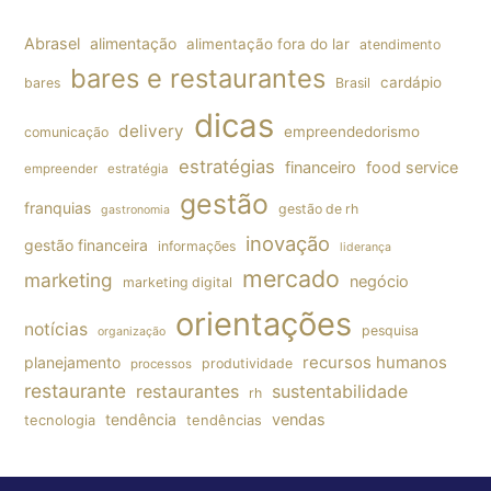
Abrasel
alimentação
alimentação fora do lar
atendimento
bares e restaurantes
cardápio
bares
Brasil
dicas
delivery
empreendedorismo
comunicação
estratégias
financeiro
food service
empreender
estratégia
gestão
franquias
gestão de rh
gastronomia
inovação
gestão financeira
informações
liderança
mercado
marketing
negócio
marketing digital
orientações
notícias
pesquisa
organização
planejamento
recursos humanos
produtividade
processos
restaurante
restaurantes
sustentabilidade
rh
tendência
vendas
tecnologia
tendências