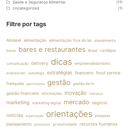
Saúde e Segurança Alimentar
(11)
Uncategorized
(1)
Filtre por tags
Abrasel
alimentação
alimentação fora do lar
atendimento
bares e restaurantes
cardápio
bares
Brasil
dicas
delivery
empreendedorismo
comunicação
estratégias
financeiro
food service
empreender
estratégia
gestão
franquias
gestão de rh
gastronomia
inovação
gestão financeira
informações
liderança
mercado
marketing
negócio
marketing digital
orientações
notícias
pesquisa
organização
planejamento
recursos humanos
produtividade
processos