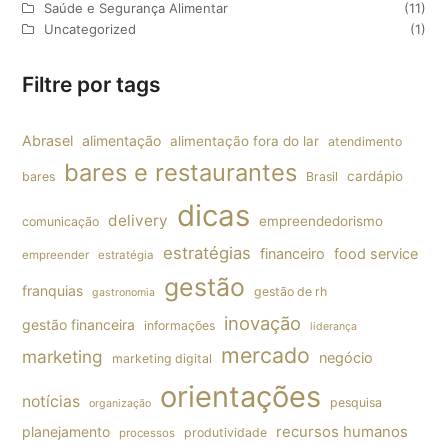
Saúde e Segurança Alimentar
(11)
Uncategorized
(1)
Filtre por tags
Abrasel
alimentação
alimentação fora do lar
atendimento
bares e restaurantes
cardápio
bares
Brasil
dicas
delivery
empreendedorismo
comunicação
estratégias
financeiro
food service
empreender
estratégia
gestão
franquias
gestão de rh
gastronomia
inovação
gestão financeira
informações
liderança
mercado
marketing
negócio
marketing digital
orientações
notícias
pesquisa
organização
planejamento
recursos humanos
produtividade
processos