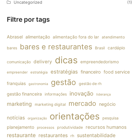
Uncategorized
(1)
Filtre por tags
Abrasel
alimentação
alimentação fora do lar
atendimento
bares e restaurantes
cardápio
bares
Brasil
dicas
delivery
empreendedorismo
comunicação
estratégias
financeiro
food service
empreender
estratégia
gestão
franquias
gestão de rh
gastronomia
inovação
gestão financeira
informações
liderança
mercado
marketing
negócio
marketing digital
orientações
notícias
pesquisa
organização
planejamento
recursos humanos
produtividade
processos
restaurante
restaurantes
sustentabilidade
rh