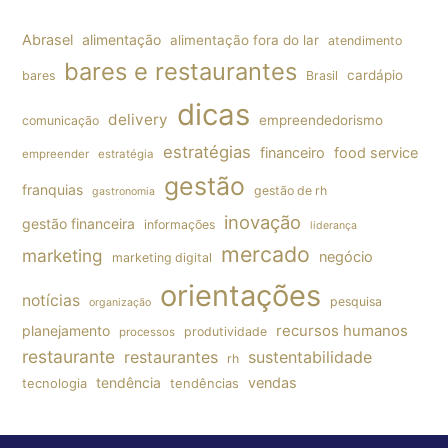
Abrasel
alimentação
alimentação fora do lar
atendimento
bares e restaurantes
cardápio
bares
Brasil
dicas
delivery
empreendedorismo
comunicação
estratégias
financeiro
food service
empreender
estratégia
gestão
franquias
gestão de rh
gastronomia
inovação
gestão financeira
informações
liderança
mercado
marketing
negócio
marketing digital
orientações
notícias
pesquisa
organização
planejamento
recursos humanos
produtividade
processos
restaurante
restaurantes
sustentabilidade
rh
tendência
vendas
tecnologia
tendências