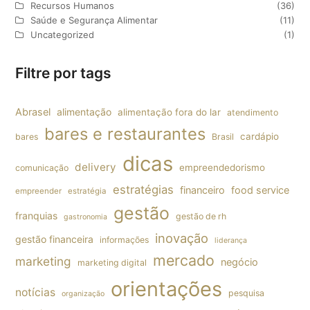
Recursos Humanos
(36)
Saúde e Segurança Alimentar
(11)
Uncategorized
(1)
Filtre por tags
Abrasel
alimentação
alimentação fora do lar
atendimento
bares e restaurantes
cardápio
bares
Brasil
dicas
delivery
empreendedorismo
comunicação
estratégias
financeiro
food service
empreender
estratégia
gestão
franquias
gestão de rh
gastronomia
inovação
gestão financeira
informações
liderança
mercado
marketing
negócio
marketing digital
orientações
notícias
pesquisa
organização