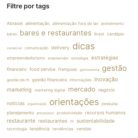
Filtre por tags
Abrasel
alimentação
alimentação fora do lar
atendimento
bares e restaurantes
cardápio
bares
Brasil
dicas
delivery
comunicação
comercial
estratégias
empreendedorismo
empreender
estratégia
gestão
financeiro
food service
franquias
gastronomia
inovação
gestão financeira
gestão de rh
informações
mercado
marketing
negócio
marketing digital
orientações
notícias
pesquisa
organização
planejamento
recursos humanos
produtividade
processos
restaurante
restaurantes
sustentabilidade
rh
tendência
vendas
tecnologia
tendências