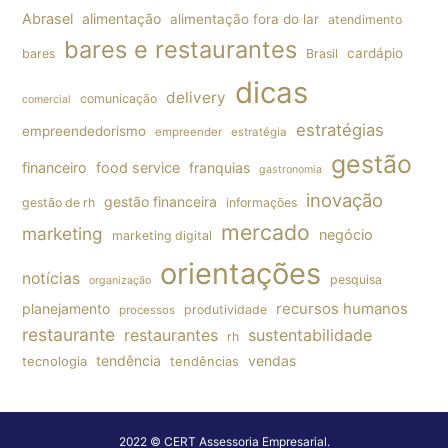
Abrasel
alimentação
alimentação fora do lar
atendimento
bares e restaurantes
cardápio
bares
Brasil
dicas
delivery
comunicação
comercial
estratégias
empreendedorismo
empreender
estratégia
gestão
financeiro
food service
franquias
gastronomia
inovação
gestão financeira
gestão de rh
informações
mercado
marketing
negócio
marketing digital
orientações
notícias
pesquisa
organização
planejamento
recursos humanos
produtividade
processos
restaurante
restaurantes
sustentabilidade
rh
tendência
vendas
tecnologia
tendências
2022 © CERT Assessoria Empresarial.