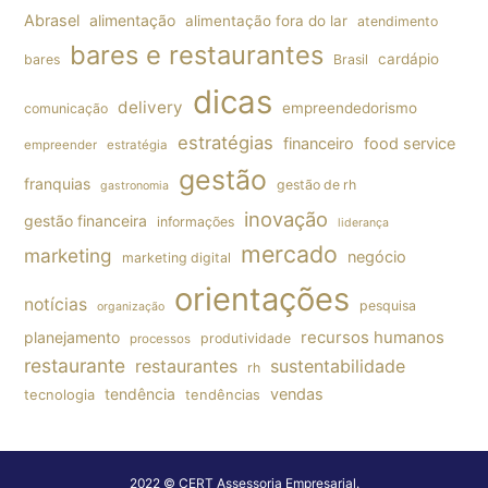
Abrasel
alimentação
alimentação fora do lar
atendimento
bares e restaurantes
cardápio
bares
Brasil
dicas
delivery
empreendedorismo
comunicação
estratégias
financeiro
food service
empreender
estratégia
gestão
franquias
gestão de rh
gastronomia
inovação
gestão financeira
informações
liderança
mercado
marketing
negócio
marketing digital
orientações
notícias
pesquisa
organização
planejamento
recursos humanos
produtividade
processos
restaurante
restaurantes
sustentabilidade
rh
tendência
vendas
tecnologia
tendências
2022 © CERT Assessoria Empresarial.