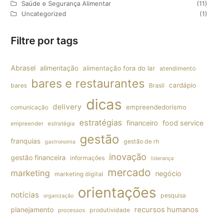
Saúde e Segurança Alimentar
(11)
Uncategorized
(1)
Filtre por tags
Abrasel
alimentação
alimentação fora do lar
atendimento
bares e restaurantes
cardápio
bares
Brasil
dicas
delivery
empreendedorismo
comunicação
estratégias
financeiro
food service
empreender
estratégia
gestão
franquias
gestão de rh
gastronomia
inovação
gestão financeira
informações
liderança
mercado
marketing
negócio
marketing digital
orientações
notícias
pesquisa
organização
planejamento
recursos humanos
produtividade
processos