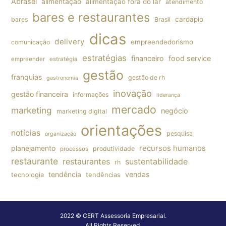
Abrasel
alimentação
alimentação fora do lar
atendimento
bares e restaurantes
cardápio
bares
Brasil
dicas
delivery
empreendedorismo
comunicação
estratégias
financeiro
food service
empreender
estratégia
gestão
franquias
gestão de rh
gastronomia
inovação
gestão financeira
informações
liderança
mercado
marketing
negócio
marketing digital
orientações
notícias
pesquisa
organização
planejamento
recursos humanos
produtividade
processos
restaurante
restaurantes
sustentabilidade
rh
tendência
vendas
tecnologia
tendências
2022 © CERT Assessoria Empresarial.
All Rights Reserved.