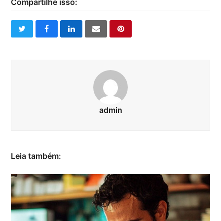
Compartilhe isso:
twitter
facebook
linkedin
email
pinterest
admin
Leia também: