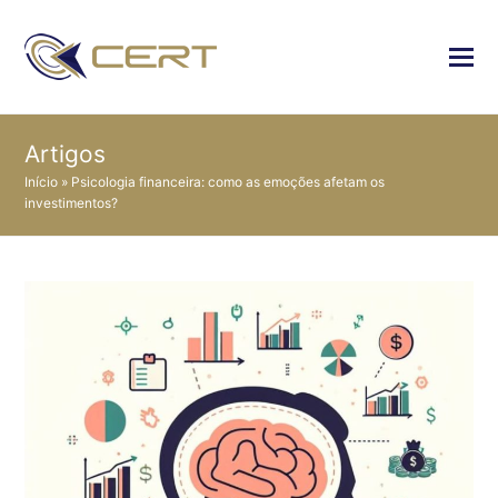
Artigos
Início
»
Psicologia financeira: como as emoções afetam os
investimentos?