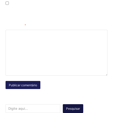
Salvar meus dados neste navegador para a próxima vez que eu
comentar.
Comentário
*
Pesquisar