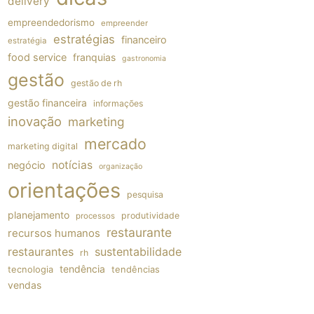
delivery
empreendedorismo
empreender
estratégias
financeiro
estratégia
food service
franquias
gastronomia
gestão
gestão de rh
gestão financeira
informações
inovação
marketing
mercado
marketing digital
notícias
negócio
organização
orientações
pesquisa
planejamento
produtividade
processos
restaurante
recursos humanos
restaurantes
sustentabilidade
rh
tendência
tecnologia
tendências
vendas