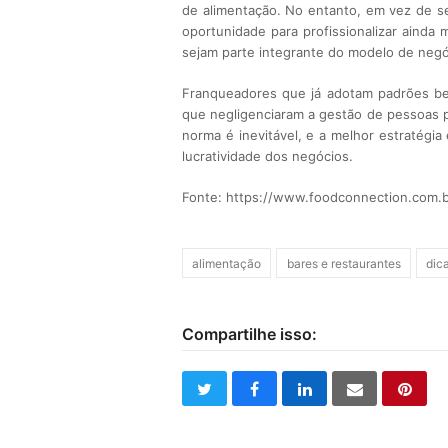
de alimentação. No entanto, em vez de 
oportunidade para profissionalizar ainda
sejam parte integrante do modelo de negó
Franqueadores que já adotam padrões be
que negligenciaram a gestão de pessoas p
norma é inevitável, e a melhor estratégi
lucratividade dos negócios.
Fonte: https://www.foodconnection.com.b
alimentação
bares e restaurantes
dic
Compartilhe isso:
twitter
facebook
linkedin
email
pinte