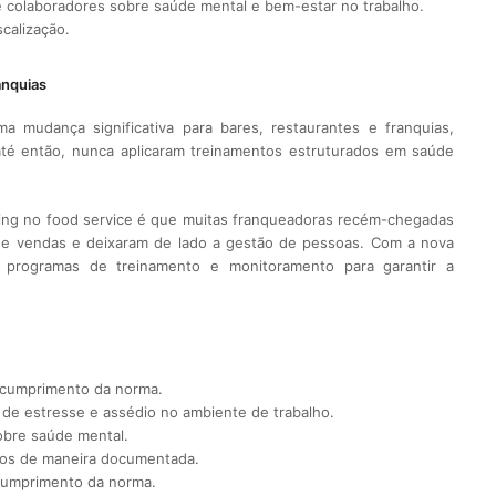
e colaboradores sobre saúde mental e bem-estar no trabalho.
scalização.
anquias
 mudança significativa para bares, restaurantes e franquias,
até então, nunca aplicaram treinamentos estruturados em saúde
sing no food service é que muitas franqueadoras recém-chegadas
e vendas e deixaram de lado a gestão de pessoas. Com a nova
r programas de treinamento e monitoramento para garantir a
o cumprimento da norma.
is de estresse e assédio no ambiente de trabalho.
obre saúde mental.
ios de maneira documentada.
scumprimento da norma.