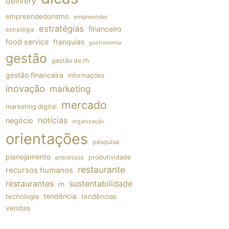
delivery
empreendedorismo
empreender
estratégias
financeiro
estratégia
food service
franquias
gastronomia
gestão
gestão de rh
gestão financeira
informações
inovação
marketing
mercado
marketing digital
notícias
negócio
organização
orientações
pesquisa
planejamento
produtividade
processos
restaurante
recursos humanos
restaurantes
sustentabilidade
rh
tendência
tecnologia
tendências
vendas