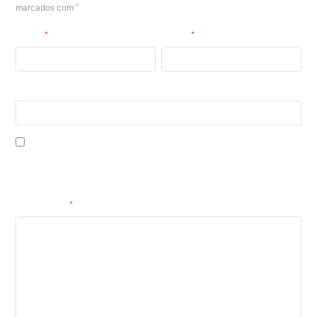
marcados com
*
Nome
*
E-mail
*
Site
Salvar meus dados neste navegador para a próxima vez que eu
comentar.
Comentário
*