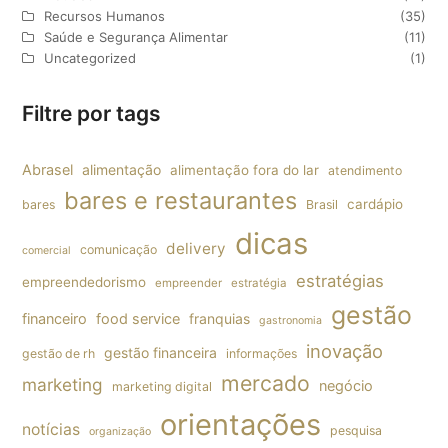
Recursos Humanos
(35)
Saúde e Segurança Alimentar
(11)
Uncategorized
(1)
Filtre por tags
Abrasel
alimentação
alimentação fora do lar
atendimento
bares e restaurantes
cardápio
bares
Brasil
dicas
delivery
comunicação
comercial
estratégias
empreendedorismo
empreender
estratégia
gestão
financeiro
food service
franquias
gastronomia
inovação
gestão financeira
gestão de rh
informações
mercado
marketing
negócio
marketing digital
orientações
notícias
pesquisa
organização