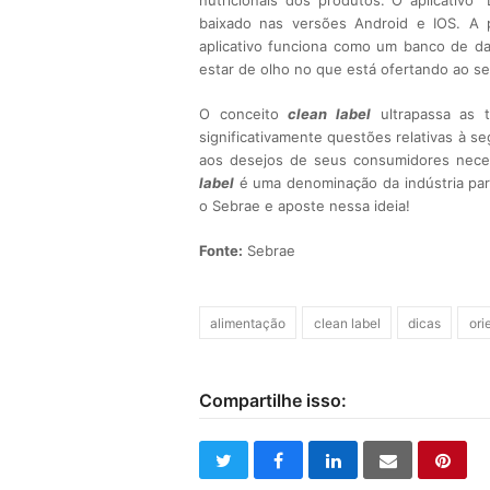
nutricionais dos produtos. O aplicativo 
baixado nas versões Android e IOS. A 
aplicativo funciona como um banco de 
estar de olho no que está ofertando ao s
O conceito
clean label
ultrapassa as 
significativamente questões relativas à s
aos desejos de seus consumidores neces
label
é uma denominação da indústria par
o Sebrae e aposte nessa ideia!
Fonte:
Sebrae
alimentação
clean label
dicas
ori
Compartilhe isso:
twitter
facebook
linkedin
email
pinte