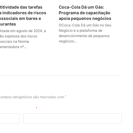
titividade das tarefas
Coca-Cola Dá um Gás:
a indicadores de riscos
Programa de capacitação
ossociais em bares e
apoia pequenos negócios
aurantes
OCoca-Cola Dá um Gás no Seu
Negócio é a plataforma de
alizada em agosto de 2024, a
desenvolvimento de pequenos
são expressa dos riscos
negócios…
ssociais na Norma
amentadora nº…
ampos obrigatórios são marcados com
*
E-mail
*