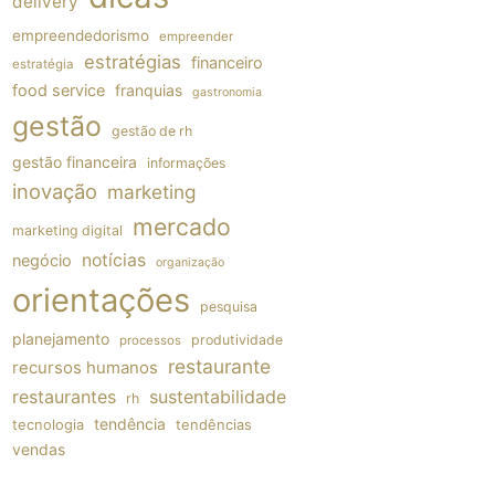
delivery
empreendedorismo
empreender
estratégias
financeiro
estratégia
food service
franquias
gastronomia
gestão
gestão de rh
gestão financeira
informações
inovação
marketing
mercado
marketing digital
notícias
negócio
organização
orientações
pesquisa
planejamento
produtividade
processos
restaurante
recursos humanos
restaurantes
sustentabilidade
rh
tendência
tecnologia
tendências
vendas