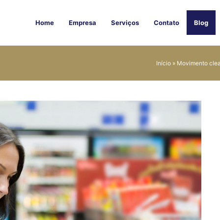
Home
Empresa
Serviços
Contato
Blog
Início
»
Movimento clea