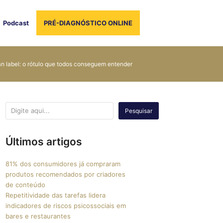
Podcast
PRÉ-DIAGNÓSTICO ONLINE
n label: o rótulo que todos conseguem entender
Pesquisar
Últimos artigos
81% dos consumidores já compraram
produtos recomendados por criadores
de conteúdo
Repetitividade das tarefas lidera
indicadores de riscos psicossociais em
bares e restaurantes