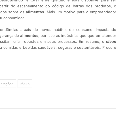
“Desrotulando” é totalmente gratuito e está disponível para ser
partir do escaneamento do código de barras dos produtos, o
dados sobre os
alimentos
. Mais um motivo para o empreendedor
eu consumidor.
tendências atuais de novos hábitos de consumo, impactando
egurança de
alimentos
, por isso as indústrias que querem atender
sitam criar robustez em seus processos.
Em resumo, o
clean
a comidas e bebidas saudáveis, seguras e sustentáveis. Procure
entações
rótulo
rest