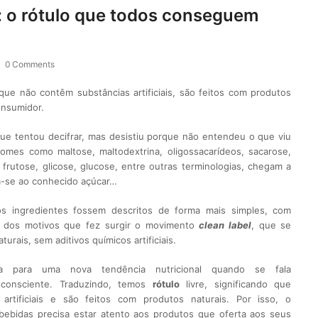
: o rótulo que todos conseguem
0 Comments
s que não contêm substâncias artificiais, são feitos com produtos
consumidor.
ue tentou decifrar, mas desistiu porque não entendeu o que viu
omes como maltose, maltodextrina, oligossacarídeos, sacarose,
 frutose, glicose, glucose, entre outras terminologias, chegam a
m-se ao conhecido açúcar…
s ingredientes fossem descritos de forma mais simples, com
 dos motivos que fez surgir o movimento
clean label
, que se
turais, sem aditivos químicos artificiais.
a para uma nova tendência nutricional quando se fala
onsciente. Traduzindo, temos
rótulo
livre, significando que
rtificiais e são feitos com produtos naturais. Por isso, o
ebidas precisa estar atento aos produtos que oferta aos seus