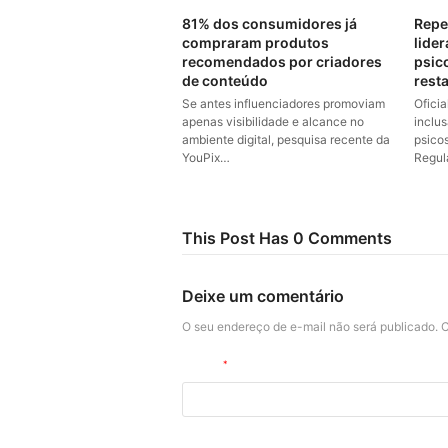
81% dos consumidores já
Repe
compraram produtos
lider
recomendados por criadores
psic
de conteúdo
rest
Se antes influenciadores promoviam
Ofici
apenas visibilidade e alcance no
inclu
ambiente digital, pesquisa recente da
psico
YouPix…
Regul
This Post Has 0 Comments
Deixe um comentário
O seu endereço de e-mail não será publicado.
C
Nome
*
Site