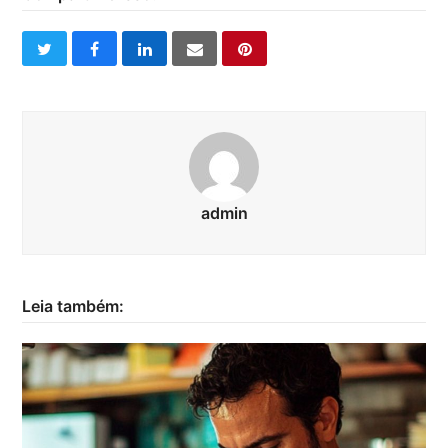
twitter
facebook
linkedin
email
pinterest
admin
Leia também: