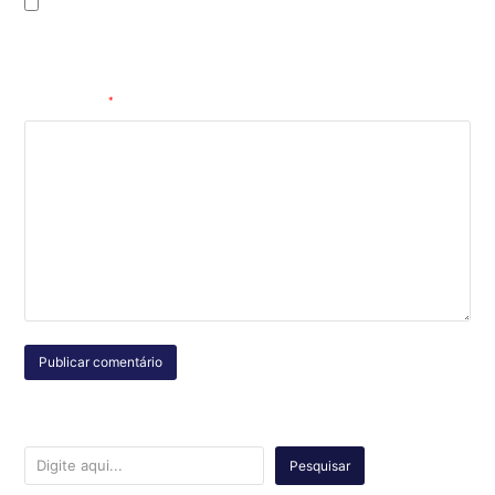
Salvar meus dados neste navegador para a próxima vez que eu
comentar.
Comentário
*
Pesquisar