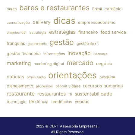
bares e restaurantes
cardápio
bares
Brasil
dicas
delivery
empreendedorismo
comunicação
estratégias
financeiro
food service
empreender
estratégia
gestão
franquias
gestão de rh
gastronomia
inovação
gestão financeira
informações
liderança
mercado
marketing
negócio
marketing digital
orientações
notícias
pesquisa
organização
planejamento
recursos humanos
produtividade
processos
restaurante
restaurantes
sustentabilidade
rh
tendência
vendas
tecnologia
tendências
2022 © CERT Assessoria Empresarial.
All Rights Reserved.