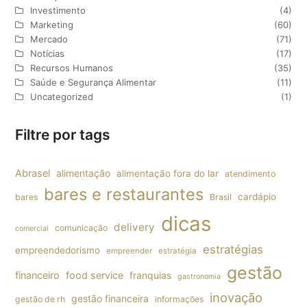
Investimento
(4)
Marketing
(60)
Mercado
(71)
Notícias
(17)
Recursos Humanos
(35)
Saúde e Segurança Alimentar
(11)
Uncategorized
(1)
Filtre por tags
Abrasel
alimentação
alimentação fora do lar
atendimento
bares e restaurantes
cardápio
bares
Brasil
dicas
delivery
comunicação
comercial
estratégias
empreendedorismo
empreender
estratégia
gestão
financeiro
food service
franquias
gastronomia
inovação
gestão financeira
gestão de rh
informações