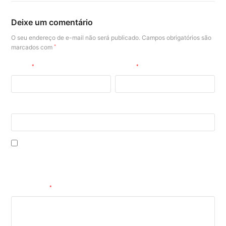
Deixe um comentário
O seu endereço de e-mail não será publicado.
Campos obrigatórios são
marcados com
*
Nome
*
E-mail
*
Site
Salvar meus dados neste navegador para a próxima vez que eu
comentar.
Comentário
*