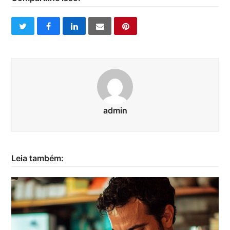
twitter
facebook
linkedin
email
pinterest
admin
Leia também: