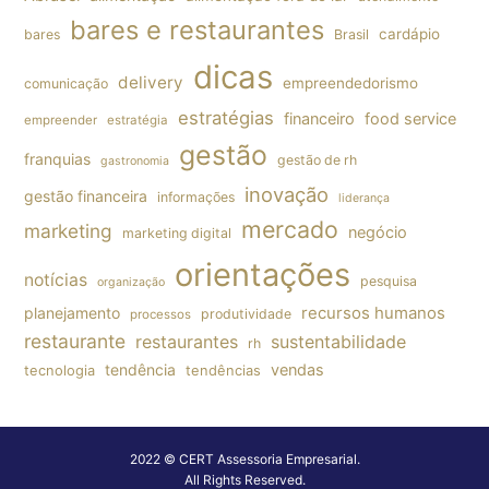
bares e restaurantes
cardápio
bares
Brasil
dicas
delivery
empreendedorismo
comunicação
estratégias
financeiro
food service
empreender
estratégia
gestão
franquias
gestão de rh
gastronomia
inovação
gestão financeira
informações
liderança
mercado
marketing
negócio
marketing digital
orientações
notícias
pesquisa
organização
planejamento
recursos humanos
produtividade
processos
restaurante
restaurantes
sustentabilidade
rh
tendência
vendas
tecnologia
tendências
2022 © CERT Assessoria Empresarial.
All Rights Reserved.