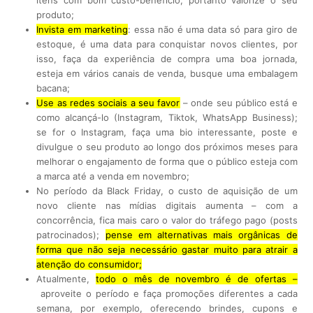
itens com bom custo-benefício, portanto valorize o seu
produto;
Invista em marketing
: essa não é uma data só para giro de
estoque, é uma data para conquistar novos clientes, por
isso, faça da experiência de compra uma boa jornada,
esteja em vários canais de venda, busque uma embalagem
bacana;
Use as redes sociais a seu favor
– onde seu público está e
como alcançá-lo (Instagram, Tiktok, WhatsApp Business);
se for o Instagram, faça uma bio interessante, poste e
divulgue o seu produto ao longo dos próximos meses para
melhorar o engajamento de forma que o público esteja com
a marca até a venda em novembro;
No período da Black Friday, o custo de aquisição de um
novo cliente nas mídias digitais aumenta – com a
concorrência, fica mais caro o valor do tráfego pago (posts
patrocinados);
pense em alternativas mais orgânicas de
forma que não seja necessário gastar muito para atrair a
atenção do consumidor;
Atualmente,
todo o mês de novembro é de ofertas –
aproveite o período e faça promoções diferentes a cada
semana, por exemplo, oferecendo brindes, cupons e