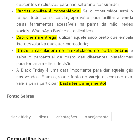
descontos exclusivos para não saturar o consumidor;
Vendas on-line é conveniência.
Se o consumidor está o
tempo todo com o celular, aproveite para facilitar a venda
pelas ferramentas acessíveis na palma da mão: redes
sociais, WhatsApp Business, aplicativos;
Capriche na entrega:
utilizar aquele saco preto que embala
lixo desvaloriza qualquer mercadoria;
Utilize a calculadora de marketplaces do portal Sebrae
e
saiba o percentual de custo das diferentes plataformas
para tomar a melhor decisão;
A Black Friday é uma data importante para dar aquele gás
nas vendas. É uma grande festa do varejo e, com certeza,
vale a pena participar,
basta ter planejamento!
Fonte:
Sebrae
black friday
dicas
orientações
planejamento
Compartilhe isso: