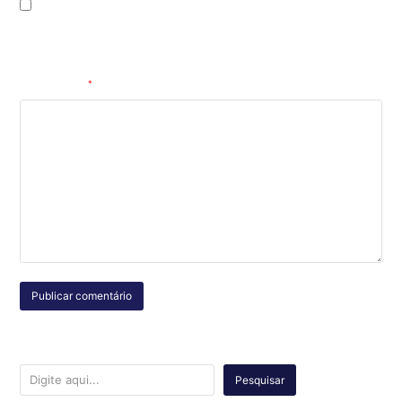
Salvar meus dados neste navegador para a próxima vez que eu
comentar.
Comentário
*
Pesquisar