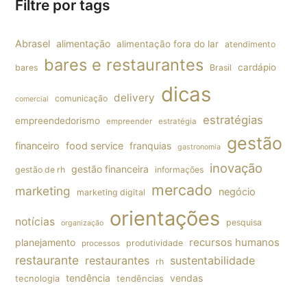
Filtre por tags
Abrasel
alimentação
alimentação fora do lar
atendimento
bares e restaurantes
cardápio
bares
Brasil
dicas
delivery
comunicação
comercial
estratégias
empreendedorismo
empreender
estratégia
gestão
financeiro
food service
franquias
gastronomia
inovação
gestão financeira
gestão de rh
informações
mercado
marketing
negócio
marketing digital
orientações
notícias
pesquisa
organização
planejamento
recursos humanos
produtividade
processos
restaurante
restaurantes
sustentabilidade
rh
tendência
vendas
tecnologia
tendências