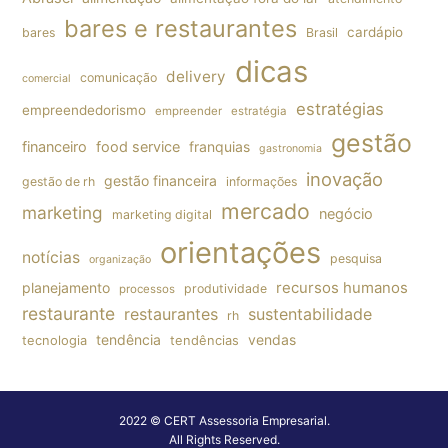
bares e restaurantes
cardápio
bares
Brasil
dicas
delivery
comunicação
comercial
estratégias
empreendedorismo
empreender
estratégia
gestão
financeiro
food service
franquias
gastronomia
inovação
gestão financeira
gestão de rh
informações
mercado
marketing
negócio
marketing digital
orientações
notícias
pesquisa
organização
planejamento
recursos humanos
produtividade
processos
restaurante
restaurantes
sustentabilidade
rh
tendência
vendas
tecnologia
tendências
2022 © CERT Assessoria Empresarial.
All Rights Reserved.