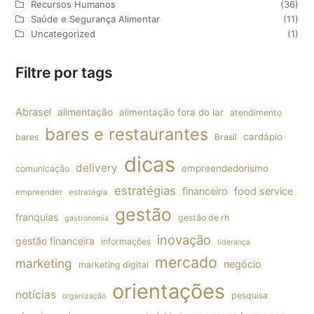
Recursos Humanos
(36)
Saúde e Segurança Alimentar
(11)
Uncategorized
(1)
Filtre por tags
Abrasel
alimentação
alimentação fora do lar
atendimento
bares e restaurantes
cardápio
bares
Brasil
dicas
delivery
empreendedorismo
comunicação
estratégias
financeiro
food service
empreender
estratégia
gestão
franquias
gestão de rh
gastronomia
inovação
gestão financeira
informações
liderança
mercado
marketing
negócio
marketing digital
orientações
notícias
pesquisa
organização