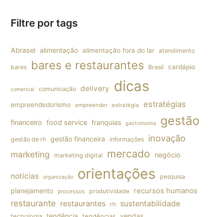
Filtre por tags
Abrasel
alimentação
alimentação fora do lar
atendimento
bares e restaurantes
cardápio
bares
Brasil
dicas
delivery
comunicação
comercial
estratégias
empreendedorismo
empreender
estratégia
gestão
financeiro
food service
franquias
gastronomia
inovação
gestão financeira
gestão de rh
informações
mercado
marketing
negócio
marketing digital
orientações
notícias
pesquisa
organização
planejamento
recursos humanos
produtividade
processos
restaurante
restaurantes
sustentabilidade
rh
tendência
vendas
tecnologia
tendências