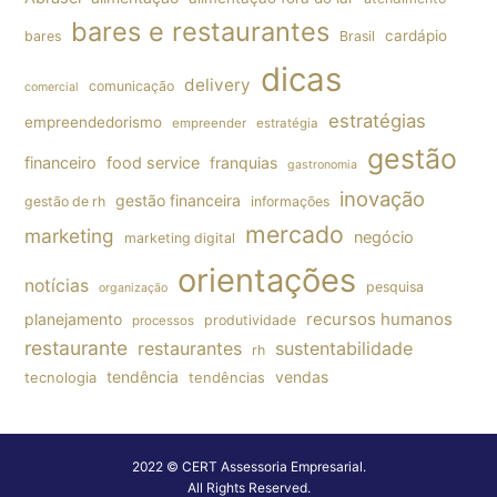
bares e restaurantes
cardápio
bares
Brasil
dicas
delivery
comunicação
comercial
estratégias
empreendedorismo
empreender
estratégia
gestão
financeiro
food service
franquias
gastronomia
inovação
gestão financeira
gestão de rh
informações
mercado
marketing
negócio
marketing digital
orientações
notícias
pesquisa
organização
planejamento
recursos humanos
produtividade
processos
restaurante
restaurantes
sustentabilidade
rh
tendência
vendas
tecnologia
tendências
2022 © CERT Assessoria Empresarial.
All Rights Reserved.