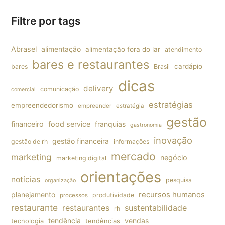
Filtre por tags
Abrasel
alimentação
alimentação fora do lar
atendimento
bares e restaurantes
cardápio
bares
Brasil
dicas
delivery
comunicação
comercial
estratégias
empreendedorismo
empreender
estratégia
gestão
financeiro
food service
franquias
gastronomia
inovação
gestão financeira
gestão de rh
informações
mercado
marketing
negócio
marketing digital
orientações
notícias
pesquisa
organização
planejamento
recursos humanos
produtividade
processos
restaurante
restaurantes
sustentabilidade
rh
tendência
vendas
tecnologia
tendências