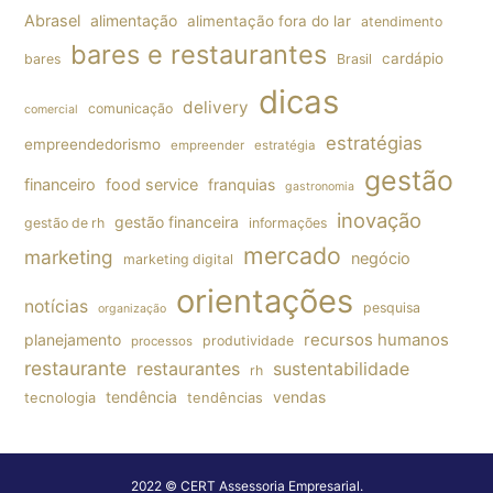
Abrasel
alimentação
alimentação fora do lar
atendimento
bares e restaurantes
cardápio
bares
Brasil
dicas
delivery
comunicação
comercial
estratégias
empreendedorismo
empreender
estratégia
gestão
financeiro
food service
franquias
gastronomia
inovação
gestão financeira
gestão de rh
informações
mercado
marketing
negócio
marketing digital
orientações
notícias
pesquisa
organização
planejamento
recursos humanos
produtividade
processos
restaurante
restaurantes
sustentabilidade
rh
tendência
vendas
tecnologia
tendências
2022 © CERT Assessoria Empresarial.