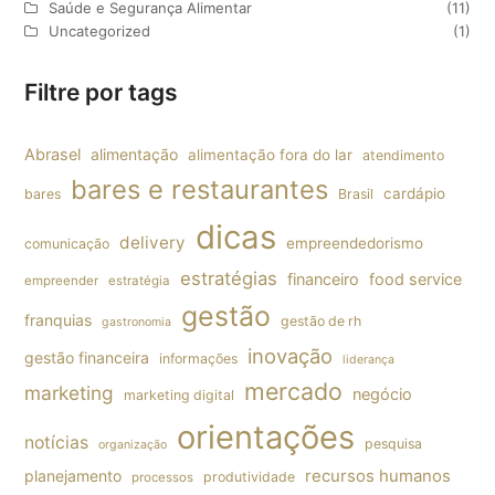
Saúde e Segurança Alimentar
(11)
Uncategorized
(1)
Filtre por tags
Abrasel
alimentação
alimentação fora do lar
atendimento
bares e restaurantes
cardápio
bares
Brasil
dicas
delivery
empreendedorismo
comunicação
estratégias
financeiro
food service
empreender
estratégia
gestão
franquias
gestão de rh
gastronomia
inovação
gestão financeira
informações
liderança
mercado
marketing
negócio
marketing digital
orientações
notícias
pesquisa
organização
planejamento
recursos humanos
produtividade
processos