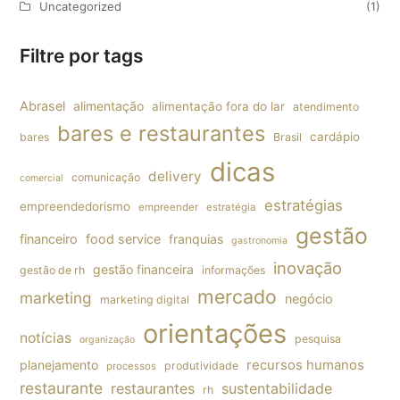
Uncategorized
(1)
Filtre por tags
Abrasel
alimentação
alimentação fora do lar
atendimento
bares e restaurantes
cardápio
bares
Brasil
dicas
delivery
comunicação
comercial
estratégias
empreendedorismo
empreender
estratégia
gestão
financeiro
food service
franquias
gastronomia
inovação
gestão financeira
gestão de rh
informações
mercado
marketing
negócio
marketing digital
orientações
notícias
pesquisa
organização
planejamento
recursos humanos
produtividade
processos
restaurante
restaurantes
sustentabilidade
rh